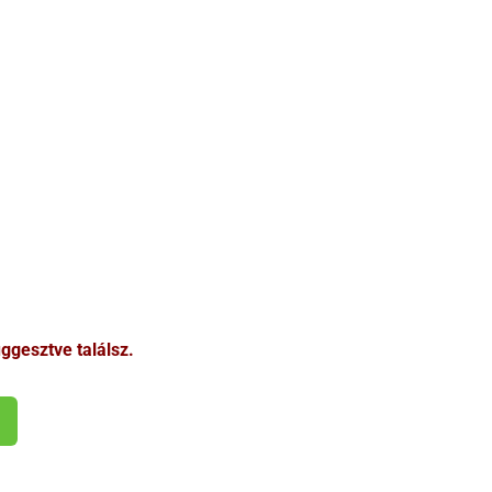
ggesztve találsz.