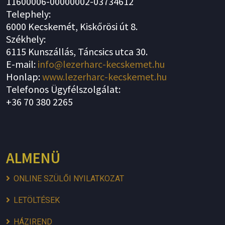
11600006-00000002-03734612
Telephely:
6000 Kecskemét, Kiskőrösi út 8.
Székhely:
6115 Kunszállás, Táncsics utca 30.
E-mail:
info@lezerharc-kecskemet.hu
Honlap:
www.lezerharc-kecskemet.hu
Telefonos Ügyfélszolgálat:
+36 70 380 2265
ALMENÜ
ONLINE SZÜLŐI NYILATKOZAT
LETÖLTÉSEK
HÁZIREND