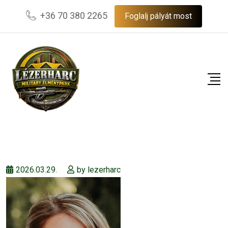
Skip
+36 70 380 2265
Foglalj pályát most
to
content
2026.03.29.
by
lezerharc