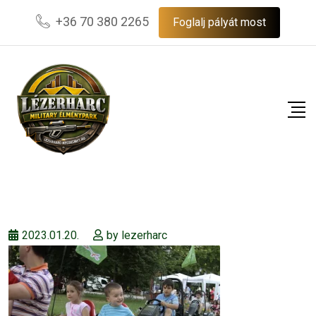
Skip
+36 70 380 2265
Foglalj pályát most
to
content
2023.01.20.
by
lezerharc