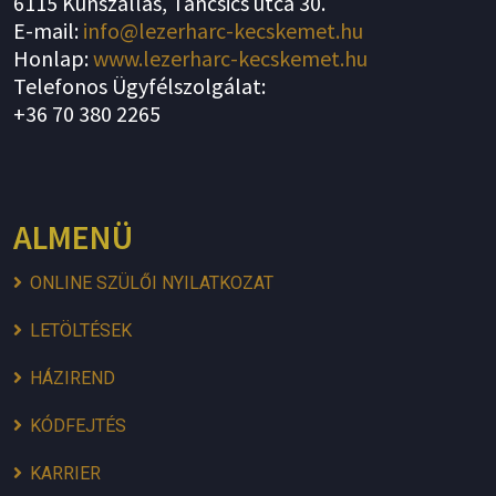
6115 Kunszállás, Táncsics utca 30.
E-mail:
info@lezerharc-kecskemet.hu
Honlap:
www.lezerharc-kecskemet.hu
Telefonos Ügyfélszolgálat:
+36 70 380 2265
ALMENÜ
ONLINE SZÜLŐI NYILATKOZAT
LETÖLTÉSEK
HÁZIREND
KÓDFEJTÉS
KARRIER