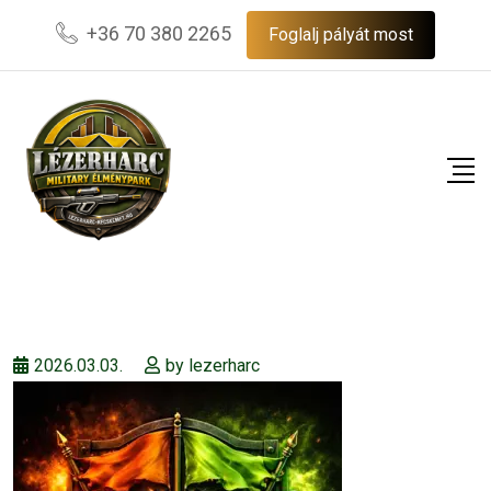
Skip
+36 70 380 2265
Foglalj pályát most
to
content
2026.03.03.
by
lezerharc