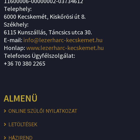
11600006-00000002-03734612
Telephely:
6000 Kecskemét, Kiskőrösi út 8.
Székhely:
6115 Kunszállás, Táncsics utca 30.
E-mail:
info@lezerharc-kecskemet.hu
Honlap:
www.lezerharc-kecskemet.hu
Telefonos Ügyfélszolgálat:
+36 70 380 2265
ALMENÜ
ONLINE SZÜLŐI NYILATKOZAT
LETÖLTÉSEK
HÁZIREND