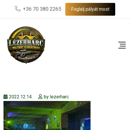
Skip
+36 70 380 2265
Foglalj pályát most
to
content
2022.12.14.
by
lezerharc