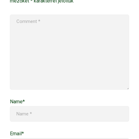
mezőket
*
karakterrel jelöltük
Name*
Email*