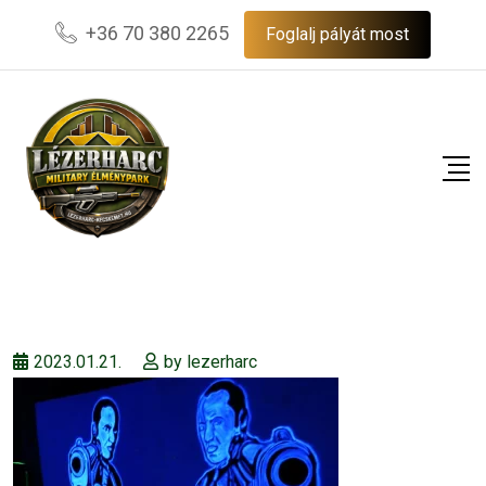
Skip
+36 70 380 2265
Foglalj pályát most
to
content
2023.01.21.
by
lezerharc