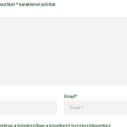
 mezőket
*
karakterrel jelöltük
Email*
entése a böngészőben a következő hozzászólásomhoz.