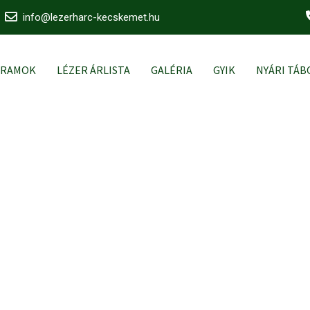
info@lezerharc-kecskemet.hu
GRAMOK
LÉZER ÁRLISTA
GALÉRIA
GYIK
NYÁRI TÁB