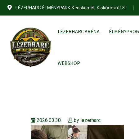
Skip
LÉZERHARC ÉLMÉNYPARK Kecskemét, Kiskőrösi út 8.
to
content
LÉZERHARC ARÉNA
ÉLMÉNYPRO
WEBSHOP
2026.03.30.
by
lezerharc