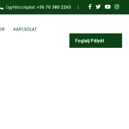
Ügyfélszolgálat:
+36 70 380 2265
OR
KAPCSOLAT
Foglalj Pályát
Most