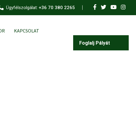
Ügyfélszolgálat:
+36 70 380 2265
OR
KAPCSOLAT
Foglalj Pályát
Most