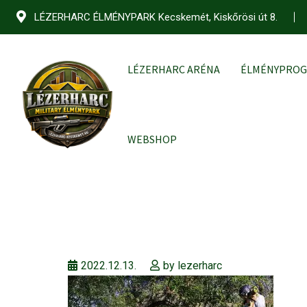
Skip
LÉZERHARC ÉLMÉNYPARK Kecskemét, Kiskőrösi út 8.
to
content
LÉZERHARC ARÉNA
ÉLMÉNYPRO
WEBSHOP
2022.12.13.
by
lezerharc