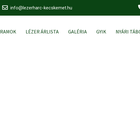
info@lezerharc-kecskemet.hu
GRAMOK
LÉZER ÁRLISTA
GALÉRIA
GYIK
NYÁRI TÁB