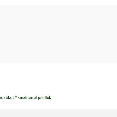
 mezőket
*
karakterrel jelöltük