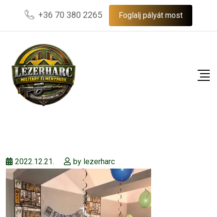
Skip
+36 70 380 2265
Foglalj pályát most
to
content
2022.12.21.
by
lezerharc